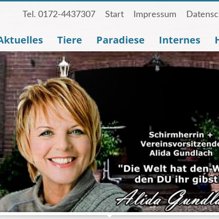
Tel. 0172-4437307
Start
Impressum
Datensc
Aktuelles
Tiere
Paradiese
Internes