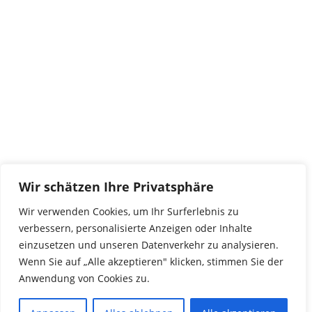
tierwork e.V.
29690 Büchten
Im alten Dorf 4
Tel 0172-4437307
service@tierwork.de
Spendenkonto
tierwork e.V.
Volksbank
Wir schätzen Ihre Privatsphäre
BLZ: 24060300
Konto: 4902218000
Wir verwenden Cookies, um Ihr Surferlebnis zu
IBAN: DE68240603004902218000
verbessern, personalisierte Anzeigen oder Inhalte
BIC: GENODEF1NBU
einzusetzen und unseren Datenverkehr zu analysieren.
Wenn Sie auf „Alle akzeptieren" klicken, stimmen Sie der
Anwendung von Cookies zu.
© 2016 Copyright by tierwork. All rights reserved.