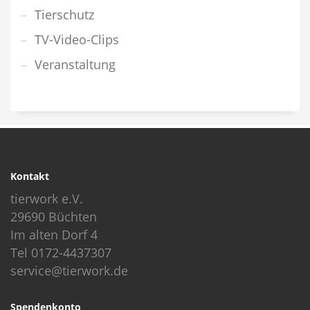
Tierschutz
TV-Video-Clips
Veranstaltung
Kontakt
tierwork e.V.
29690 Büchten
Im alten Dorf 4
Tel 0172-4437307
service@tierwork.de
Spendenkonto