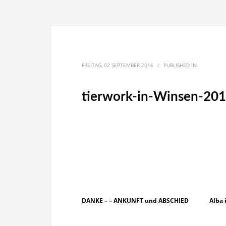
FREITAG, 02 SEPTEMBER 2016
/
PUBLISHED IN
tierwork-in-Winsen-20
DANKE – – ANKUNFT und ABSCHIED
Alba 