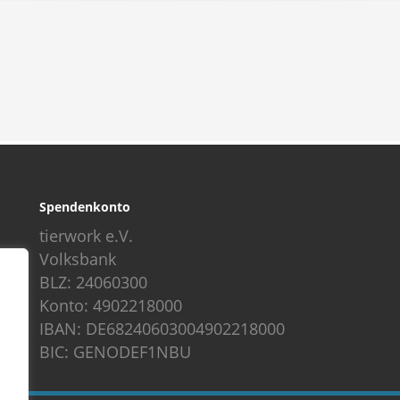
Spendenkonto
tierwork e.V.
Volksbank
BLZ: 24060300
Konto: 4902218000
IBAN: DE68240603004902218000
BIC: GENODEF1NBU