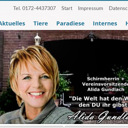
Tel. 0172-4437307
Start
Impressum
Datensc
Aktuelles
Tiere
Paradiese
Internes