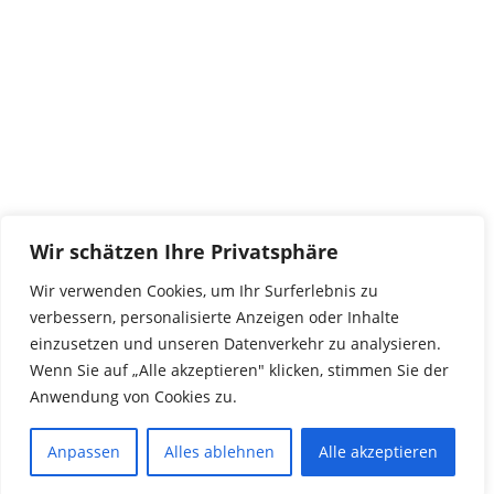
29690 Büchten
Im alten Dorf 4
Tel 0172-4437307
service@tierwork.de
Spendenkonto
tierwork e.V.
Volksbank
Wir schätzen Ihre Privatsphäre
BLZ: 24060300
Konto: 4902218000
Wir verwenden Cookies, um Ihr Surferlebnis zu
IBAN: DE68240603004902218000
verbessern, personalisierte Anzeigen oder Inhalte
BIC: GENODEF1NBU
einzusetzen und unseren Datenverkehr zu analysieren.
Wenn Sie auf „Alle akzeptieren" klicken, stimmen Sie der
Anwendung von Cookies zu.
© 2016 Copyright by tierwork. All rights reserved.
Anpassen
Alles ablehnen
Alle akzeptieren