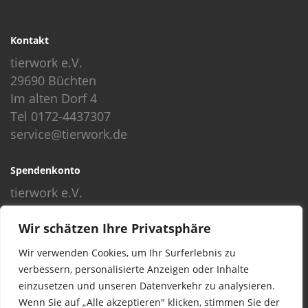
Kontakt
tierwork e.V.
29690 Büchten
Im alten Dorf 4
Tel 0172-4437307
service@tierwork.de
Spendenkonto
tierwork e.V.
Volksbank
Wir schätzen Ihre Privatsphäre
BLZ: 24060300
Konto: 4902218000
Wir verwenden Cookies, um Ihr Surferlebnis zu
IBAN: DE68240603004902218000
verbessern, personalisierte Anzeigen oder Inhalte
BIC: GENODEF1NBU
einzusetzen und unseren Datenverkehr zu analysieren.
Wenn Sie auf „Alle akzeptieren" klicken, stimmen Sie der