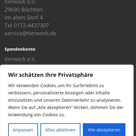
tierwork e.V.
29690 Büchten
Im alten Dorf 4
Tel 0172-4437307
service@tierwork.de
Spendenkonto
tierwork e.V.
Volksbank
Wir schätzen Ihre Privatsphäre
BLZ: 24060300
Konto: 4902218000
Wir verwenden Cookies, um Ihr Surferlebnis zu
IBAN: DE68240603004902218000
verbessern, personalisierte Anzeigen oder Inhalte
BIC: GENODEF1NBU
einzusetzen und unseren Datenverkehr zu analysieren.
Wenn Sie auf „Alle akzeptieren" klicken, stimmen Sie der
Anwendung von Cookies zu.
© 2016 Copyright by tierwork. All rights reserved.
Anpassen
Alles ablehnen
Alle akzeptieren