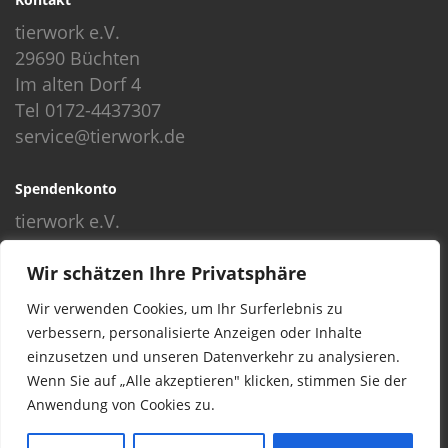
tierwork e.V.
29690 Büchten
Im alten Dorf 4
Tel 0172-4437307
service@tierwork.de
Spendenkonto
tierwork e.V.
Volksbank
Wir schätzen Ihre Privatsphäre
BLZ: 24060300
Konto: 4902218000
Wir verwenden Cookies, um Ihr Surferlebnis zu
IBAN: DE68240603004902218000
verbessern, personalisierte Anzeigen oder Inhalte
BIC: GENODEF1NBU
einzusetzen und unseren Datenverkehr zu analysieren.
Wenn Sie auf „Alle akzeptieren" klicken, stimmen Sie der
Anwendung von Cookies zu.
© 2016 Copyright by tierwork. All rights reserved.