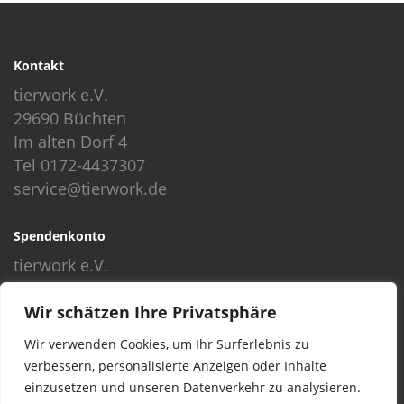
Kontakt
tierwork e.V.
29690 Büchten
Im alten Dorf 4
Tel 0172-4437307
service@tierwork.de
Spendenkonto
tierwork e.V.
Volksbank
Wir schätzen Ihre Privatsphäre
BLZ: 24060300
Konto: 4902218000
Wir verwenden Cookies, um Ihr Surferlebnis zu
IBAN: DE68240603004902218000
verbessern, personalisierte Anzeigen oder Inhalte
BIC: GENODEF1NBU
einzusetzen und unseren Datenverkehr zu analysieren.