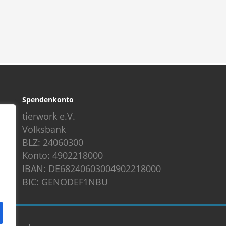
Spendenkonto
tierwork e.V.
Volksbank
BLZ: 24060300
Konto: 4902218000
IBAN: DE68240603004902218000
BIC: GENODEF1NBU