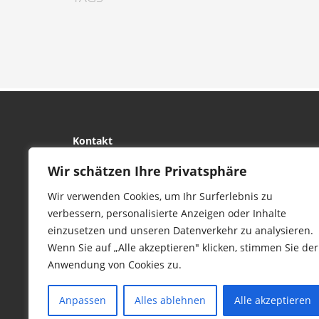
Kontakt
tierwork e.V.
Wir schätzen Ihre Privatsphäre
29690 Büchten
Wir verwenden Cookies, um Ihr Surferlebnis zu
Im alten Dorf 4
verbessern, personalisierte Anzeigen oder Inhalte
Tel 0172-4437307
einzusetzen und unseren Datenverkehr zu analysieren.
service@tierwork.de
Wenn Sie auf „Alle akzeptieren" klicken, stimmen Sie der
Anwendung von Cookies zu.
Anpassen
Alles ablehnen
Alle akzeptieren