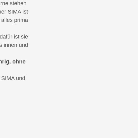
erne stehen
aber SIMA ist
 alles prima
dafür ist sie
s innen und
hrig, ohne
e SIMA und