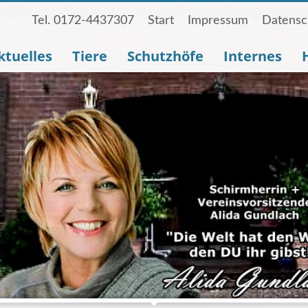
Tel. 0172-4437307
Start
Impressum
Datensc
ktuelles
Tiere
Schutzhöfe
Internes