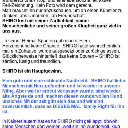
wunderschönen Kopf und eine ebensolche, attraktive
Fell-Zeichnung. Kein Foto wird dem gerecht.
Man braucht ihn nur anzuschauen, um an einen Künstler zu
denken, ans Umarmen, an Freundschaft.
SHIRO löst mit seiner Zärtlichkeit, seiner
Menschenliebe und seiner großen Klugheit ganz viel in
uns aus.
In seiner Heimat Spanien gab
man diesem
Herzenshund keine Chance. SHIRO hatte wahrscheinlich
mal ein Zuhause, wurde ausgesetzt oder zurück gelassen.
Glücklicherweise hinterließ das keine Spuren – SHIRO ist
zärtlich, lustig und freundlich.
SHIRO ist ein Hauptgewinn.
Eine gute und eine schlechte Nachricht
: SHIRO hat liebe
Menschen mit Herz gefunden und ist wieder in unserer
Nähe. Aber weil er erneut verlassen wurde, sind wieder
alte Ängste da und machen diesen wundervollen Hund
unsicher. Mit der zeit gibt sich das und wir sind
zuversichtlich, dass es DIESES MAL family Right für ihn
ist.
In Kaiserslautern hat es für SHIRO nicht geklappt, obwohl
seine Menschen dort weinen, weil sie ihn wundervoll, klug