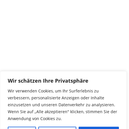
Kontakt
tierwork e.V.
29690 Büchten
Im alten Dorf 4
Tel 0172-4437307
service@tierwork.de
Spendenkonto
tierwork e.V.
Volksbank
Wir schätzen Ihre Privatsphäre
BLZ: 24060300
Konto: 4902218000
Wir verwenden Cookies, um Ihr Surferlebnis zu
IBAN: DE68240603004902218000
verbessern, personalisierte Anzeigen oder Inhalte
BIC: GENODEF1NBU
einzusetzen und unseren Datenverkehr zu analysieren.
Wenn Sie auf „Alle akzeptieren" klicken, stimmen Sie der
Anwendung von Cookies zu.