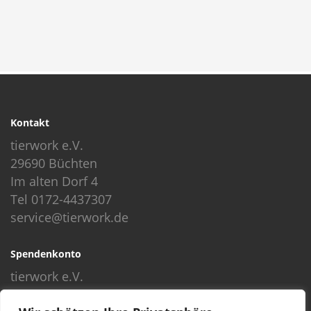
Kontakt
tierwork e.V.
29690 Büchten
Im alten Dorf 4
Tel 0172-4437307
service@tierwork.de
Spendenkonto
tierwork e.V.
Volksbank