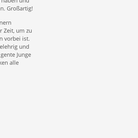
n haben und
n. Großartig!
nnern
r Zeit, um zu
n vorbei ist.
gelehrig und
ligente Junge
ken alle