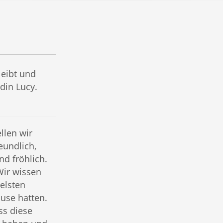
leibt und
din Lucy.
llen wir
reundlich,
d fröhlich.
 Wir wissen
belsten
ause hatten.
ss diese