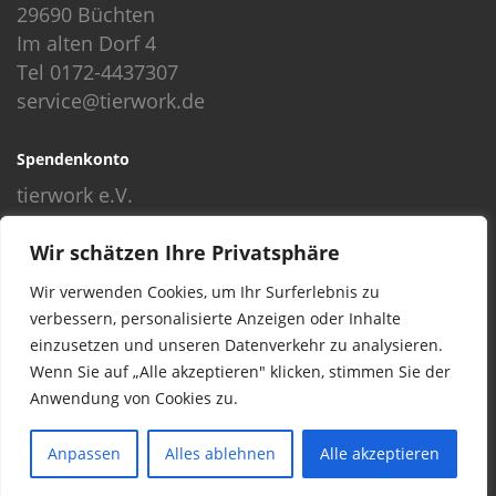
29690 Büchten
Im alten Dorf 4
Tel 0172-4437307
service@tierwork.de
Spendenkonto
tierwork e.V.
Volksbank
Wir schätzen Ihre Privatsphäre
BLZ: 24060300
Konto: 4902218000
Wir verwenden Cookies, um Ihr Surferlebnis zu
IBAN: DE68240603004902218000
verbessern, personalisierte Anzeigen oder Inhalte
BIC: GENODEF1NBU
einzusetzen und unseren Datenverkehr zu analysieren.
Wenn Sie auf „Alle akzeptieren" klicken, stimmen Sie der
Anwendung von Cookies zu.
© 2016 Copyright by tierwork. All rights reserved.
Anpassen
Alles ablehnen
Alle akzeptieren