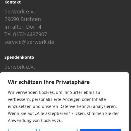
Kontakt
tierwork e.V.
29690 Büchten
Im alten Dorf 4
Tel 0172-4437307
service@tierwork.de
Spendenkonto
tierwork e.V.
Volksbank
Wir schätzen Ihre Privatsphäre
BLZ: 24060300
Konto: 4902218000
Wir verwenden Cookies, um Ihr Surferlebnis zu
IBAN: DE68240603004902218000
verbessern, personalisierte Anzeigen oder Inhalte
BIC: GENODEF1NBU
einzusetzen und unseren Datenverkehr zu analysieren.
Wenn Sie auf „Alle akzeptieren" klicken, stimmen Sie der
Anwendung von Cookies zu.