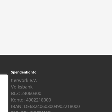
Spendenkonto
tierwork e.V.
Volksbank
BLZ: 24060300
Konto: 4902218000
IBAN: DE68240603004902218000