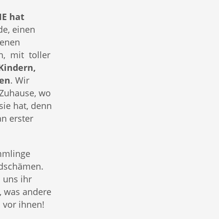
E hat
e, einen
genen
n, mit toller
Kindern,
ren
. Wir
s Zuhause, wo
sie hat, denn
n erster
mmlinge
mdschämen.
 uns ihr
m, was andere
 vor ihnen!