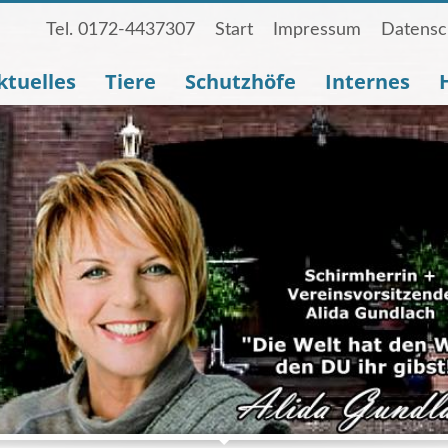
Tel. 0172-4437307
Start
Impressum
Datensc
ktuelles
Tiere
Schutzhöfe
Internes