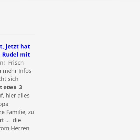
, jetzt hat
m Rudel mit
n! Frisch
n mehr Infos
ht sich
zt etwa 3
, hier alles
ropa
ne Familie, zu
rt … die
 vom Herzen