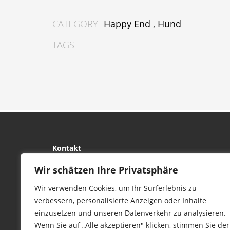
CATEGORY
Happy End
,
Hund
TAGS
Kontakt
tierwork e.V.
Wir schätzen Ihre Privatsphäre
29690 Büchten
Wir verwenden Cookies, um Ihr Surferlebnis zu
Im alten Dorf 4
verbessern, personalisierte Anzeigen oder Inhalte
Tel 0172-4437307
einzusetzen und unseren Datenverkehr zu analysieren.
service@tierwork.de
Wenn Sie auf „Alle akzeptieren" klicken, stimmen Sie der