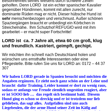
Besonnenheit seines Wesens durch schwere Zeiten
geholfen. Denn LORD ist ein echter spanischer Kavalier
gegenüber Hündinnen, kommt mit allen zurecht, nur
dominante Rüden mag er nicht. Dieser hübsche Hund ist
sehr
menschenbezogen und verschmust. Außer schönen
Spaziergängen braucht er unbedingt ein Körbchen in
Streichelnähe. Ihm Schutzhof REFUGIO wird mit ihm
gearbeitet – er macht super Fortschritte!
LORD ist ca. 7 Jahre alt, etwa 60 cm groß, klug
und freundlich. Kastriert, geimpft, gechipt.
Wir möchten ihn schnell nach Deutschland holen und
wünschen uns ernsthafte Interessenten oder eine
Pflegestelle. Bitte rufen Sie uns für LORD an: 0172 – 44 37
307
Wir haben LORD gerade in Spanien besucht und möchten die
Angaben ergänzen. Er zieht noch ganz schön an der Leine und
braucht dafür Training. Leider kommt er dort zu wenig raus,
sodass er anfangs vor Freude ziemlich ungestüm reagiert, aber
er ist SOOO lieb … das regelt sich bestimmt bald. Diesem
Hund ging es schon so dreckig und er ist trotzdem nur lieb
geblieben, das sagt alles. Aufgefallen sind uns auch
Liegebeulen, die der arme Hund seiner Zeit im Käfig auf