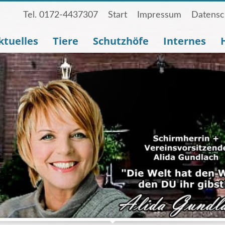
Tel. 0172-4437307
Start
Impressum
Datensc
ktuelles
Tiere
Schutzhöfe
Internes