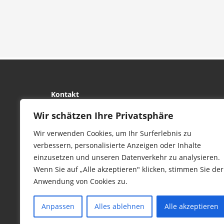
Kontakt
tierwork e.V.
Wir schätzen Ihre Privatsphäre
29690 Büchten
Wir verwenden Cookies, um Ihr Surferlebnis zu
Im alten Dorf 4
verbessern, personalisierte Anzeigen oder Inhalte
Tel 0172-4437307
einzusetzen und unseren Datenverkehr zu analysieren.
service@tierwork.de
Wenn Sie auf „Alle akzeptieren" klicken, stimmen Sie der
Anwendung von Cookies zu.
Anpassen
Alles ablehnen
Alle akzeptieren
© 2016 Copyright by tierwork. All rights 