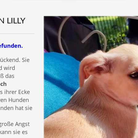
 LILLY
efunden.
zückend. Sie
d wird
iß das
och
s ihrer Ecke
eren Hunden
unden hat sie
große Angst
kann sie es