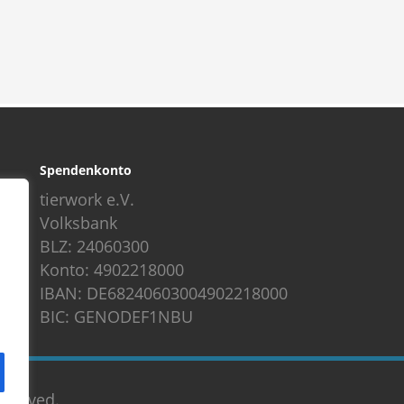
Spendenkonto
tierwork e.V.
Volksbank
BLZ: 24060300
Konto: 4902218000
IBAN: DE68240603004902218000
BIC: GENODEF1NBU
reserved.