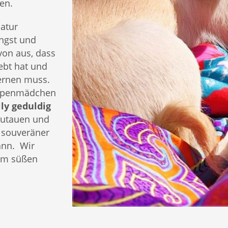
en.
Natur
Angst und
von aus, dass
lebt hat und
lernen muss.
elpenmädchen
ly geduldig
utauen und
n souveräner
kann. Wir
rem süßen