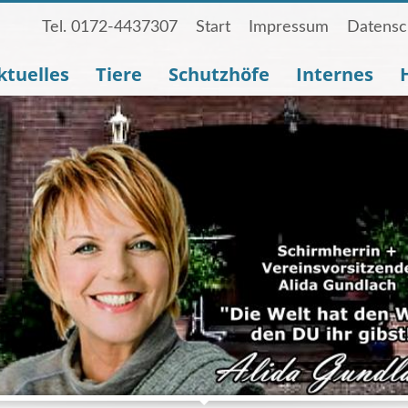
Tel. 0172-4437307
Start
Impressum
Datensc
ktuelles
Tiere
Schutzhöfe
Internes