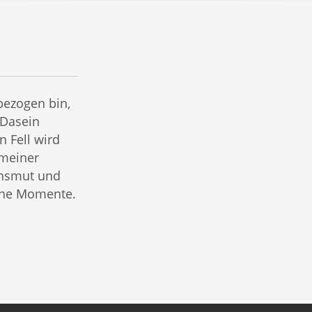
bezogen bin,
 Dasein
n Fell wird
 meiner
ensmut und
che Momente.