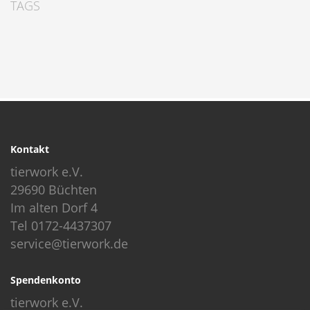
TAGS
Kontakt
tierwork e.V.
29690 Büchten
Im alten Dorf 4
Tel 0172-4437307
service@tierwork.de
Spendenkonto
tierwork e.V.