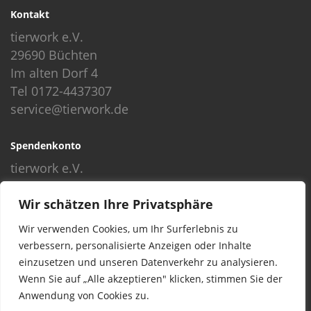
Kontakt
tierwork e.V.
29690 Büchten
Im alten Dorf 4
Tel 0172-4437307
service@tierwork.de
Spendenkonto
tierwork e.V.
Volksbank
Wir schätzen Ihre Privatsphäre
BLZ: 24060300
Konto: 4902218000
Wir verwenden Cookies, um Ihr Surferlebnis zu
IBAN: DE68240603004902218000
verbessern, personalisierte Anzeigen oder Inhalte
BIC: GENODEF1NBU
einzusetzen und unseren Datenverkehr zu analysieren.
Wenn Sie auf „Alle akzeptieren" klicken, stimmen Sie der
Anwendung von Cookies zu.