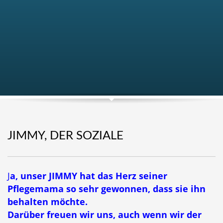
JIMMY, DER SOZIALE
J
a, unser JIMMY hat das Herz seiner
Pflegemama so sehr gewonnen, dass sie ihn
behalten möchte.
Darüber freuen wir uns, auch wenn wir
der