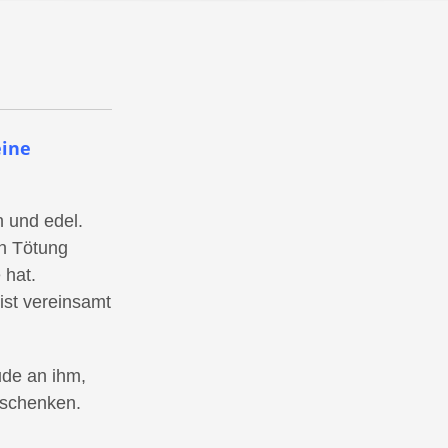
eine
 und edel.
en Tötung
 hat.
ist vereinsamt
de an ihm,
 schenken.