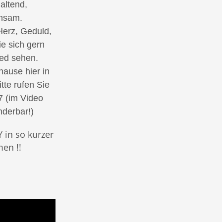
altend,
chsam.
Herz, Geduld,
e sich gern
ied sehen.
ause hier in
itte rufen Sie
7 (im Video
derbar!)
 in so kurzer
en !!