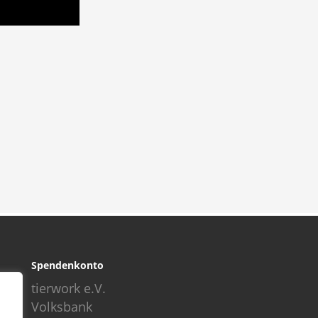
Spendenkonto
tierwork e.V.
Volksbank