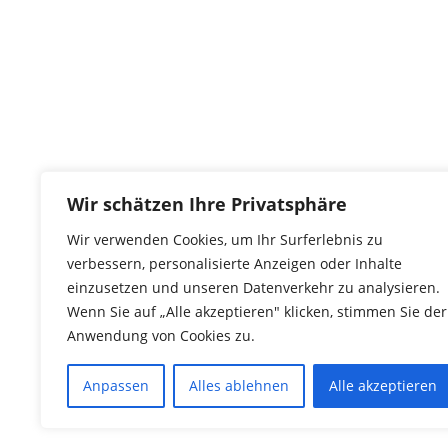
Kontakt
tierwork e.V.
Wir schätzen Ihre Privatsphäre
29690 Büchten
Wir verwenden Cookies, um Ihr Surferlebnis zu
Im alten Dorf 4
verbessern, personalisierte Anzeigen oder Inhalte
Tel 0172-4437307
einzusetzen und unseren Datenverkehr zu analysieren.
service@tierwork.de
Wenn Sie auf „Alle akzeptieren" klicken, stimmen Sie der
Anwendung von Cookies zu.
Anpassen
Alles ablehnen
Alle akzeptieren
© 2016 Copyright by tierwork. All rights 