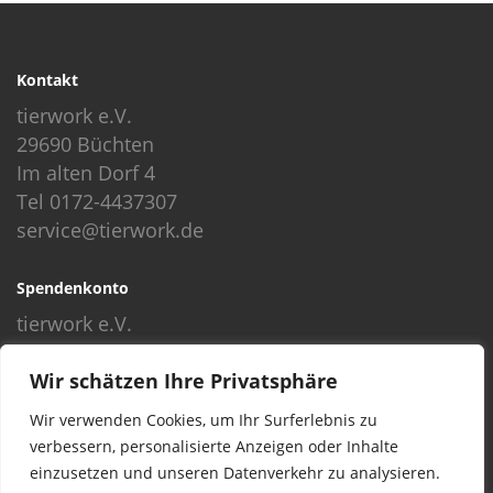
Kontakt
tierwork e.V.
29690 Büchten
Im alten Dorf 4
Tel 0172-4437307
service@tierwork.de
Spendenkonto
tierwork e.V.
Volksbank
Wir schätzen Ihre Privatsphäre
BLZ: 24060300
Konto: 4902218000
Wir verwenden Cookies, um Ihr Surferlebnis zu
IBAN: DE68240603004902218000
verbessern, personalisierte Anzeigen oder Inhalte
BIC: GENODEF1NBU
einzusetzen und unseren Datenverkehr zu analysieren.