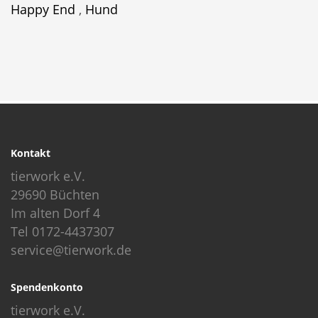
Happy End
,
Hund
Kontakt
tierwork e.V.
29690 Büchten
Im alten Dorf 4
Tel 0172-4437307
service@tierwork.de
Spendenkonto
tierwork e.V.