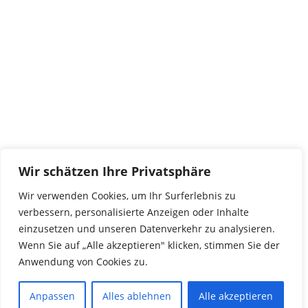
tierwork e.V.
29690 Büchten
Im alten Dorf 4
Tel 0172-4437307
service@tierwork.de
Spendenkonto
tierwork e.V.
Volksbank
Wir schätzen Ihre Privatsphäre
BLZ: 24060300
Konto: 4902218000
Wir verwenden Cookies, um Ihr Surferlebnis zu
IBAN: DE68240603004902218000
verbessern, personalisierte Anzeigen oder Inhalte
BIC: GENODEF1NBU
einzusetzen und unseren Datenverkehr zu analysieren.
Wenn Sie auf „Alle akzeptieren" klicken, stimmen Sie der
Anwendung von Cookies zu.
© 2016 Copyright by tierwork. All rights reserved.
Anpassen
Alles ablehnen
Alle akzeptieren