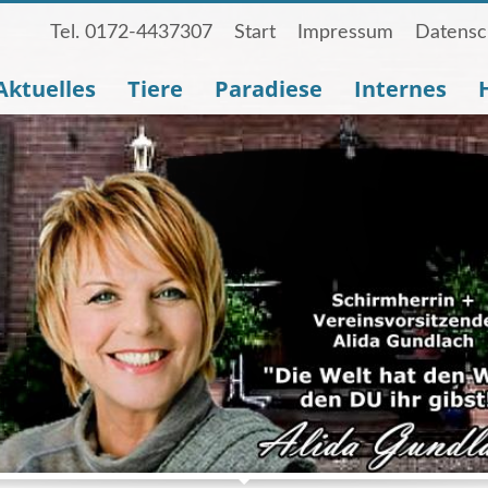
Tel. 0172-4437307
Start
Impressum
Datensc
Aktuelles
Tiere
Paradiese
Internes