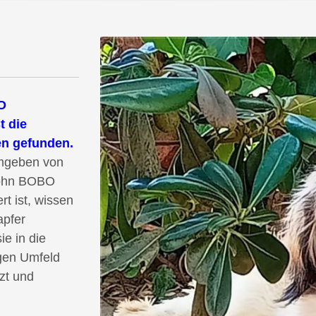
O
t die
n gefunden.
Umgeben von
Sohn BOBO
t ist, wissen
apfer
e in die
ngen Umfeld
zt und