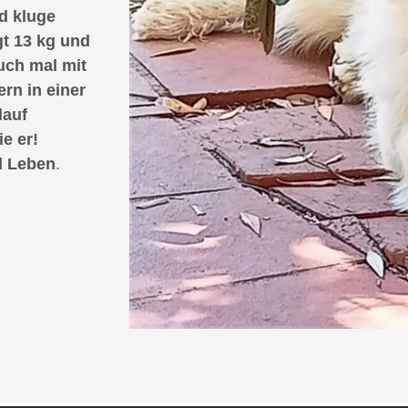
d kluge
gt 13 kg und
uch mal mit
rn in einer
lauf
e er!
d Leben
.