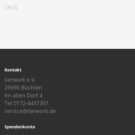
TAGS
Kontakt
tierwork e.V.
29690 Büchten
Im alten Dorf 4
Tel 0172-4437307
service@tierwork.de
Spendenkonto