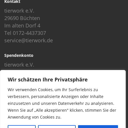
Kontakt
tierwork e.V.
29690 Büchten
Im alten Dorf 4
Tel 0172-4437307
service@tierwork.de
Spendenkonto
tierwork e.V.
Volksbank
Wir schätzen Ihre Privatsphäre
BLZ: 24060300
Konto: 4902218000
Wir verwenden Cookies, um Ihr Surferlebnis zu
IBAN: DE68240603004902218000
verbessern, personalisierte Anzeigen oder Inhalte
BIC: GENODEF1NBU
einzusetzen und unseren Datenverkehr zu analysieren.
Wenn Sie auf „Alle akzeptieren" klicken, stimmen Sie der
Anwendung von Cookies zu.