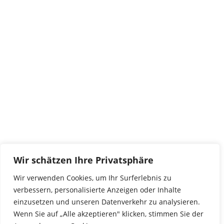
Kontakt
tierwork e.V.
29690 Büchten
Im alten Dorf 4
Tel 0172-4437307
service@tierwork.de
Spendenkonto
tierwork e.V.
Volksbank
Wir schätzen Ihre Privatsphäre
BLZ: 24060300
Konto: 4902218000
Wir verwenden Cookies, um Ihr Surferlebnis zu
IBAN: DE68240603004902218000
verbessern, personalisierte Anzeigen oder Inhalte
BIC: GENODEF1NBU
einzusetzen und unseren Datenverkehr zu analysieren.
Wenn Sie auf „Alle akzeptieren" klicken, stimmen Sie der