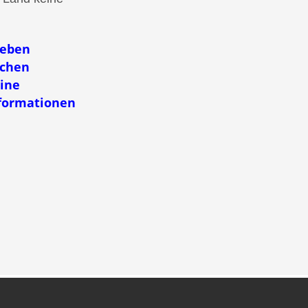
ieben
schen
eine
nformationen