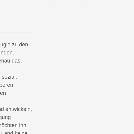
ugio zu den
unden.
genau das,
 sozial,
uberen
gen
d entwickeln,
egung
möchten ihn
 Land keine