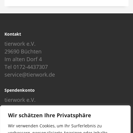
Kontakt
tierwork e.V.
29690 Büchten
Im alten Dorf 4
Tel 0172-4437307
service@tierwork.de
Spendenkonto
tierwork e.V.
Volksbank
Wir schätzen Ihre Privatsphäre
BLZ: 24060300
Konto: 4902218000
Wir verwenden Cookies, um Ihr Surferlebnis zu
IBAN: DE68240603004902218000
verbessern, personalisierte Anzeigen oder Inhalte