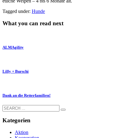
etliche Welpen – 4 bis 6 Monate alt.
Tagged under:
Hunde
What you can read next
ALMAgility
Lilly + Burschi
Dank an die Retterfamilien!
Kategorien
Aktion
Kooperation