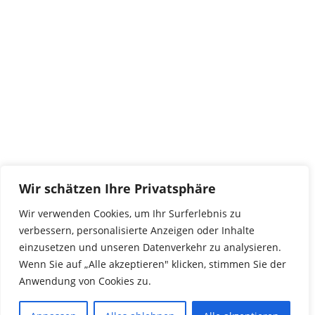
tierwork e.V.
29690 Büchten
Im alten Dorf 4
Tel 0172-4437307
service@tierwork.de
Spendenkonto
tierwork e.V.
Volksbank
Wir schätzen Ihre Privatsphäre
BLZ: 24060300
Konto: 4902218000
Wir verwenden Cookies, um Ihr Surferlebnis zu
IBAN: DE68240603004902218000
verbessern, personalisierte Anzeigen oder Inhalte
BIC: GENODEF1NBU
einzusetzen und unseren Datenverkehr zu analysieren.
Wenn Sie auf „Alle akzeptieren" klicken, stimmen Sie der
Anwendung von Cookies zu.
© 2016 Copyright by tierwork. All rights reserved.