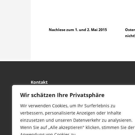
Nachlese zum 1. und 2. Mai 2015
Oster
nicht
Kontakt
tierwork e.V.
Wir schätzen Ihre Privatsphäre
29690 Büchten
Wir verwenden Cookies, um Ihr Surferlebnis zu
Im alten Dorf 4
verbessern, personalisierte Anzeigen oder Inhalte
Tel 0172-4437307
einzusetzen und unseren Datenverkehr zu analysieren.
service@tierwork.de
Wenn Sie auf „Alle akzeptieren" klicken, stimmen Sie der
Anwendung von Cookies zu.