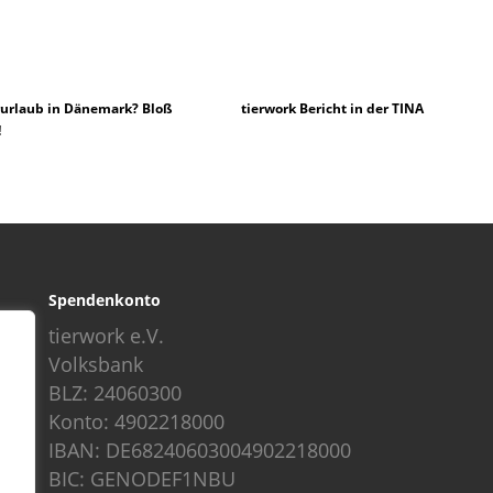
urlaub in Dänemark? Bloß
tierwork Bericht in der TINA
!
Spendenkonto
tierwork e.V.
Volksbank
BLZ: 24060300
Konto: 4902218000
IBAN: DE68240603004902218000
BIC: GENODEF1NBU