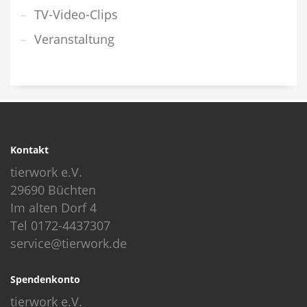
TV-Video-Clips
Veranstaltung
Kontakt
tierwork e.V.
29690 Büchten
Im alten Dorf 4
Tel 0172-4437307
service@tierwork.de
Spendenkonto
tierwork e.V.