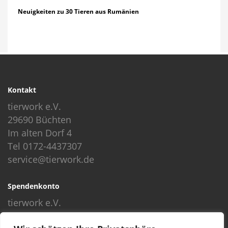
Neuigkeiten zu 30 Tieren aus Rumänien
Kontakt
tierwork e.V.
29690 Büchten
Im alten Dorf 4
Tel 0172-4437307
service@tierwork.de
Spendenkonto
tierwork e.V.
Volksbank