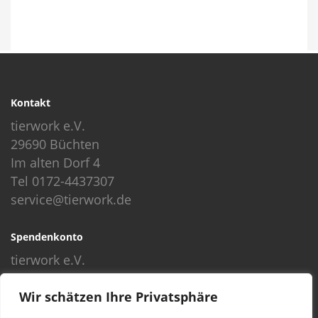
Kontakt
tierwork e.V.
29690 Büchten
Im alten Dorf 4
Tel 0172-4437307
service@tierwork.de
Spendenkonto
tierwork e.V.
Volksbank
Wir schätzen Ihre Privatsphäre
BLZ: 24060300
Konto: 4902218000