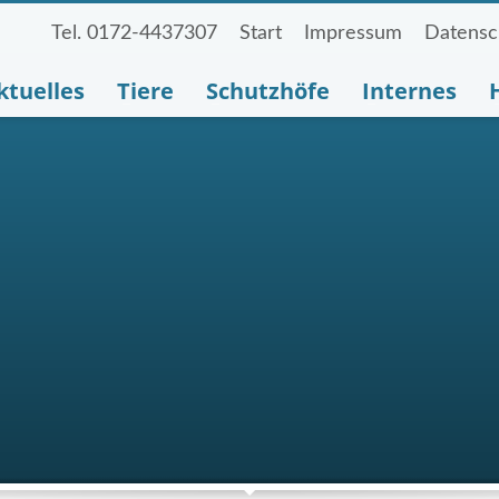
Tel. 0172-4437307
Start
Impressum
Datensc
ktuelles
Tiere
Schutzhöfe
Internes