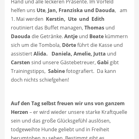
Hand und alle leckeren Präsente. Im Vorfeld
helfen uns
Ute
,
Jan,
Franziska und Daouda
, am
1. Mai werden
Kerstin, Ute und Edith
routiniert das Buffet managen,
Thomas
und
Daouda
die Getränke.
Antje
und
Beate
kümmern
sich um die Tombola
Dörte
führt die Kasse und
,
assistiert
Alida. Daniela, Amelie, Jutta
und
Carsten
sind unsere Gästebetreuer,
Gabi
gibt
Trainingstipps,
Sabine
fotografiert. Da kann
doch nichts schiefgehen!
Auf den Tag selbst freuen wir uns von ganzem
Herzen
– er wird wieder unsere starke Kraftquelle
sein und das große Glücksgefühl auslösen,
todgeweihte Hunde geliebt und in Freiheit
herumtoben zu sehen. Bestimmt gibt es