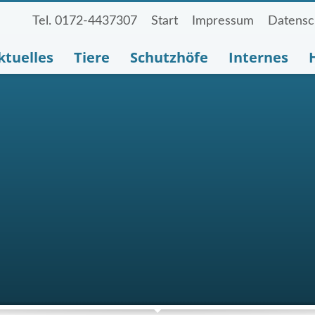
Tel. 0172-4437307
Start
Impressum
Datensc
ktuelles
Tiere
Schutzhöfe
Internes