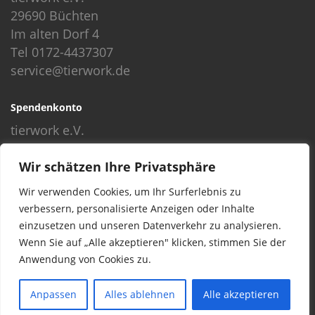
29690 Büchten
Im alten Dorf 4
Tel 0172-4437307
service@tierwork.de
Spendenkonto
tierwork e.V.
Volksbank
Wir schätzen Ihre Privatsphäre
BLZ: 24060300
Konto: 4902218000
Wir verwenden Cookies, um Ihr Surferlebnis zu
IBAN: DE68240603004902218000
verbessern, personalisierte Anzeigen oder Inhalte
BIC: GENODEF1NBU
einzusetzen und unseren Datenverkehr zu analysieren.
Wenn Sie auf „Alle akzeptieren" klicken, stimmen Sie der
Anwendung von Cookies zu.
© 2016 Copyright by tierwork. All rights reserved.
Anpassen
Alles ablehnen
Alle akzeptieren