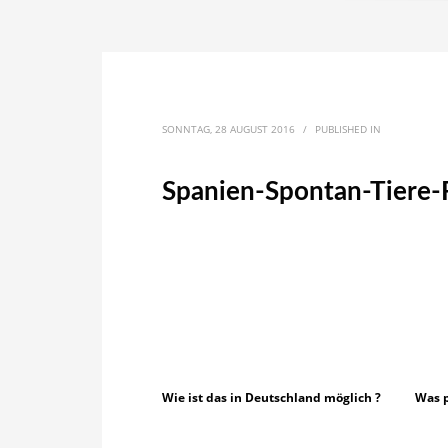
SONNTAG, 28 AUGUST 2016
/
PUBLISHED IN
Spanien-Spontan-Tiere-
Wie ist das in Deutschland möglich ?
Was p