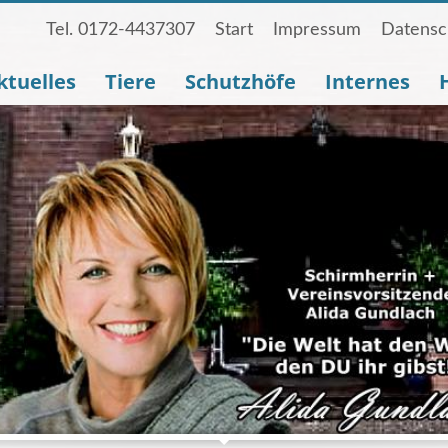
Tel. 0172-4437307
Start
Impressum
Datensc
ktuelles
Tiere
Schutzhöfe
Internes